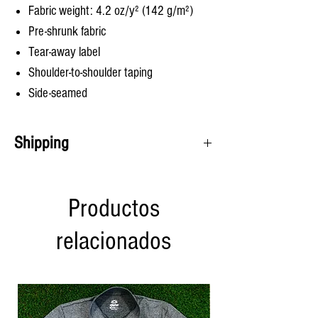
Fabric weight: 4.2 oz/y² (142 g/m²)
Pre-shrunk fabric
Tear-away label
Shoulder-to-shoulder taping
Side-seamed
Shipping
Hoodies
and
t-shirts
take 1-2 weeks for shipping.
Productos
relacionados