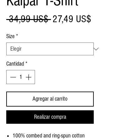
Kaipar T-Shirt
Precio
Precio
 34,99 US$ 
27,49 US$
de
Size
*
oferta
Cantidad
*
Agregar al carrito
Realizar compra
100% combed and ring-spun cotton